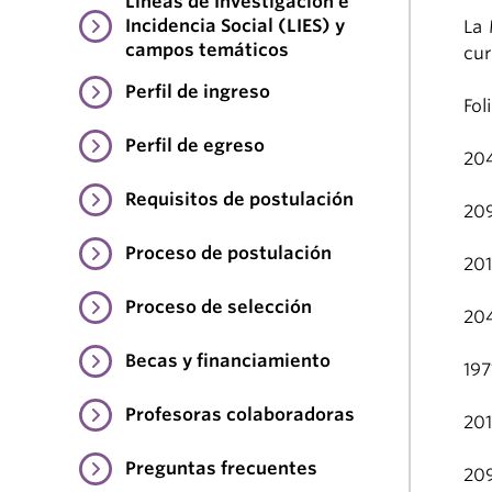
Líneas de Investigación e
Incidencia Social (LIES) y
La 
campos temáticos
cur
Perfil de ingreso
Fol
Perfil de egreso
20
Requisitos de postulación
20
Proceso de postulación
20
Proceso de selección
20
Becas y financiamiento
197
Profesoras colaboradoras
20
Preguntas frecuentes
20