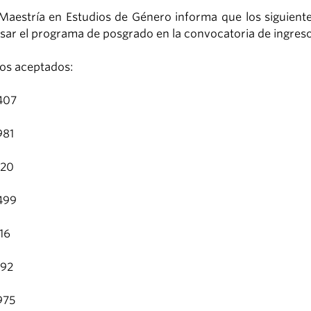
Maestría en Estudios de Género informa que los siguient
sar el programa de posgrado en la convocatoria de ingre
ios aceptados:
407
981
120
499
16
192
975