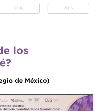
2016
2015
de los
ué?
legio de México)