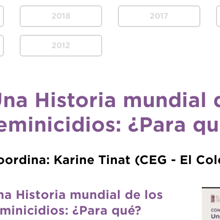
2018
2017
2012
na Historia mundial 
eminicidios: ¿Para q
oordina: Karine Tinat (CEG - El Co
na Historia mundial de los
eminicidios: ¿Para qué?